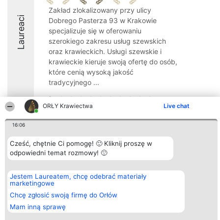
Zakład zlokalizowany przy ulicy
Laureaci
Dobrego Pasterza 93 w Krakowie
specjalizuje się w oferowaniu
szerokiego zakresu usług szewskich
oraz krawieckich. Usługi szewskie i
krawieckie kieruje swoją ofertę do osób,
które cenią wysoką jakość
tradycyjnego ...
9
ORŁY Krawiectwa
Live chat
16:06
Organizator plebiscytu
Plebiscyt
Kontakt
Bright Side Solutions sp. z o.
Cześć, chętnie Ci pomogę! 🙂 Kliknij proszę w
Laureaci
Kontakt
o. sp. k.
Lista
odpowiedni temat rozmowy! 🙂
ul. Ruska 22
wszystkich
Wrocław 50-079
Laureatów
KRS 0000749100 | Regon
Zasady
Jestem Laureatem, chcę odebrać materiały
381313360 | NIP 8943132676
Regulamin
marketingowe
+48 508 492 400
Polityka
Chcę zgłosić swoją firmę do Orłów
Prywatności
Mam inną sprawę