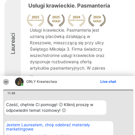
Usługi krawieckie. Pasmanteria
Usługi krawieckie. Pasmanteria jest
Laureaci
uznaną placówką działającą w
Rzeszowie, mieszczącą się przy ulicy
Świętego Mikołaja 3. Firma świadczy
wszechstronne usługi krawieckie oraz
dysponuje rozbudowaną ofertą
artykułów pasmanteryjnych. W zakres
...
ORŁY Krawiectwa
Live chat
9.4
11:49
Cześć, chętnie Ci pomogę! 🙂 Kliknij proszę w
Organizator plebiscytu
Plebiscyt
Kontakt
odpowiedni temat rozmowy! 🙂
Bright Side Solutions sp. z o.
Laureaci
Kontakt
o. sp. k.
Lista
ul. Ruska 22
wszystkich
Jestem Laureatem, chcę odebrać materiały
Wrocław 50-079
Laureatów
marketingowe
KRS 0000749100 | Regon
Zasady
381313360 | NIP 8943132676
Regulamin