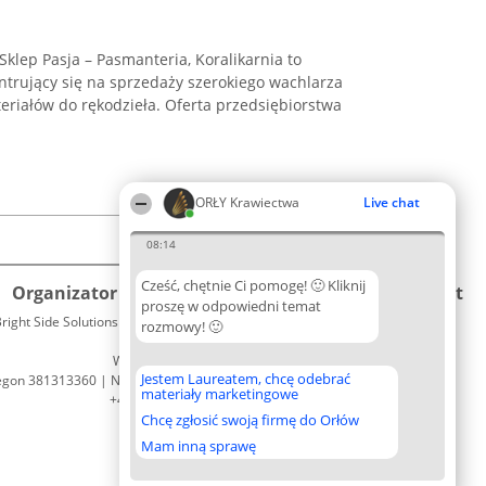
lep Pasja – Pasmanteria, Koralikarnia to
trujący się na sprzedaży szerokiego wachlarza
eriałów do rękodzieła. Oferta przedsiębiorstwa
ORŁY Krawiectwa
Live chat
08:14
Cześć, chętnie Ci pomogę! 🙂 Kliknij
Organizator plebiscytu
Plebiscyt
Kontakt
proszę w odpowiedni temat
right Side Solutions sp. z o. o. sp. k.
Laureaci
rozmowy! 🙂
Kontakt
ul. Ruska 22
Lista
Wrocław 50-079
wszystkich
Jestem Laureatem, chcę odebrać
egon 381313360 | NIP 8943132676
Laureatów
materiały marketingowe
+48 508 492 400
Zasady
Chcę zgłosić swoją firmę do Orłów
Regulamin
Polityka
Mam inną sprawę
Prywatności