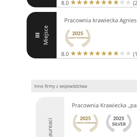
8.0
(
Pracownia krawiecka Agniesz
Miejsce
III
8.0
(
Inne firmy z województwa
Pracownia Krawiecka ,,pa
Laureaci