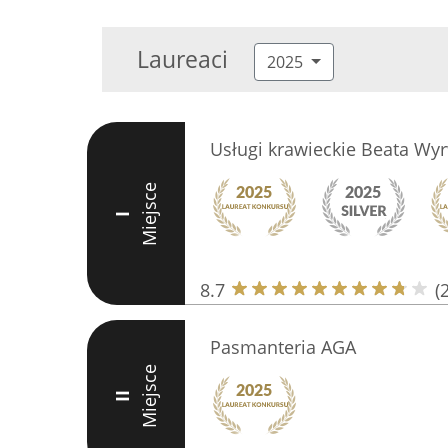
Laureaci
2025
Usługi krawieckie Beata Wy
Miejsce
I
8.7
(
Pasmanteria AGA
Miejsce
II