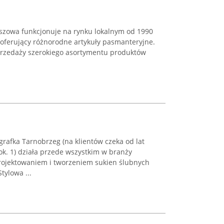
szowa funkcjonuje na rynku lokalnym od 1990
 oferujący różnorodne artykuły pasmanteryjne.
sprzedaży szerokiego asortymentu produktów
rafka Tarnobrzeg (na klientów czeka od lat
ok. 1) działa przede wszystkim w branży
rojektowaniem i tworzeniem sukien ślubnych
tylowa ...