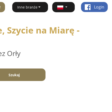
ę
Login
Inne branże
 Szycie na Miarę -
ez Orły
Szukaj