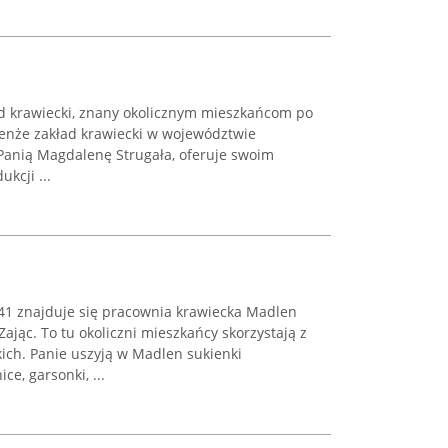
ład krawiecki, znany okolicznym mieszkańcom po
 Tenże zakład krawiecki w województwie
Panią Magdalenę Strugała, oferuje swoim
kcji ...
1 znajduje się pracownia krawiecka Madlen
jąc. To tu okoliczni mieszkańcy skorzystają z
ich. Panie uszyją w Madlen sukienki
ce, garsonki, ...