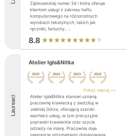
Ząbkowickiej numer 34 i która oferuje
klientom usługi z zakresu haftu
komputerowego na różnorodnych
wyrobach tekstylnych, takich jak
ręczniki, fartuchy, ...
8.8
Atelier Igła&Nitka
Pokaż więcej >>
Atelier Igła&Nitka stanowi uznaną
Laureaci
pracownię krawiecką z siedzibą w
Jeleniej Górze, oferującą szeroki
wachlarz usług, w tym precyzyjne
poprawki krawieckie oraz szycie
odzieży na miarę. Pracownia daje
gwarancję optymalnego dopasowania