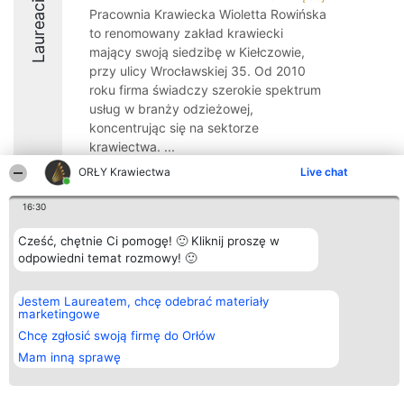
Laureaci
Pracownia Krawiecka Wioletta Rowińska
to renomowany zakład krawiecki
mający swoją siedzibę w Kiełczowie,
przy ulicy Wrocławskiej 35. Od 2010
roku firma świadczy szerokie spektrum
usług w branży odzieżowej,
koncentrując się na sektorze
krawiectwa. ...
ORŁY Krawiectwa
Live chat
9.1
16:30
Cześć, chętnie Ci pomogę! 🙂 Kliknij proszę w
Organizator plebiscytu
Plebiscyt
Kontakt
odpowiedni temat rozmowy! 🙂
Bright Side Solutions sp. z o.
Laureaci
Kontakt
o. sp. k.
Lista
ul. Ruska 22
wszystkich
Wrocław 50-079
Laureatów
Jestem Laureatem, chcę odebrać materiały
KRS 0000749100 | Regon
Zasady
marketingowe
381313360 | NIP 8943132676
Regulamin
Chcę zgłosić swoją firmę do Orłów
+48 508 492 400
Polityka
Prywatności
Mam inną sprawę