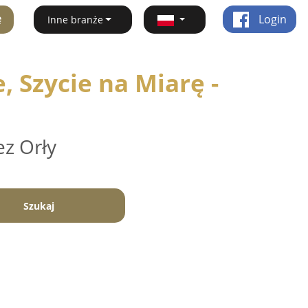
ę
Login
Inne branże
 Szycie na Miarę -
ez Orły
Szukaj