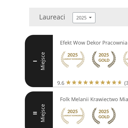
Laureaci
2025
Efekt Wow Dekor Pracownia 
Miejsce
I
9.6
(
Folk Melanii Krawiectwo Mi
Miejsce
II