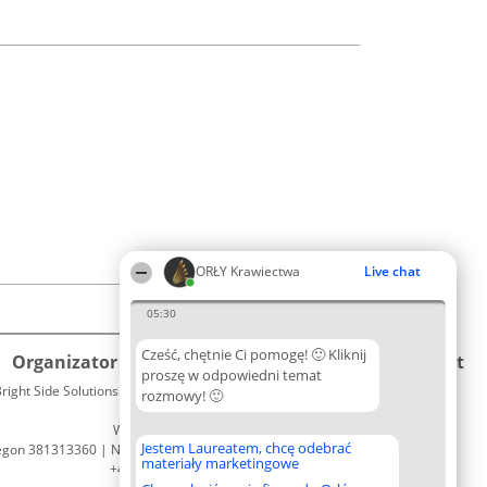
ORŁY Krawiectwa
Live chat
05:30
Cześć, chętnie Ci pomogę! 🙂 Kliknij
Organizator plebiscytu
Plebiscyt
Kontakt
proszę w odpowiedni temat
right Side Solutions sp. z o. o. sp. k.
Laureaci
rozmowy! 🙂
Kontakt
ul. Ruska 22
Lista
Wrocław 50-079
wszystkich
Jestem Laureatem, chcę odebrać
egon 381313360 | NIP 8943132676
Laureatów
materiały marketingowe
+48 508 492 400
Zasady