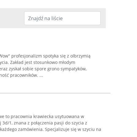
Wow" profesjonalizm spotyka się z olbrzymią
zycia. Zakład jest stosunkowo młodym
eraz zyskał sobie spore grono sympatyków,
ność pracowników. ...
owe to pracownia krawiecka usytuowana w
 3d/1, znana z połączenia pasji do szycia z
ażdego zamówienia. Specjalizuje się w szyciu na