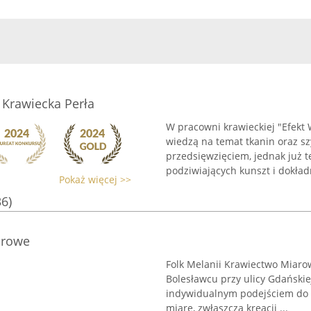
Krawiecka Perła
W pracowni krawieckiej "Efekt 
wiedzą na temat tkanin oraz s
przedsięwzięciem, jednak już t
podziwiających kunszt i dokład
Pokaż więcej >>
36)
arowe
Folk Melanii Krawiectwo Miar
Bolesławcu przy ulicy Gdańskiej
indywidualnym podejściem do k
miarę, zwłaszcza kreacji ...