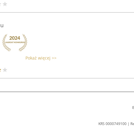
iu
Pokaż więcej >>
B
KRS 0000749100 | R