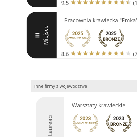
9.5
(
Pracownia krawiecka "Emka
Miejsce
III
8.6
(7
Inne firmy z województwa
Warsztaty krawieckie
Laureaci