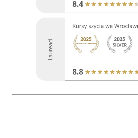
8.4
Kursy szycia we Wrocław
Laureaci
8.8