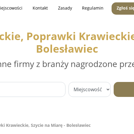
iejscowości
Kontakt
Zasady
Regulamin
Zgłoś si
kie, Poprawki Krawieckie,
Bolesławiec
nne firmy z branży nagrodzone prz
i Krawieckie, Szycie na Miarę - Bolesławiec