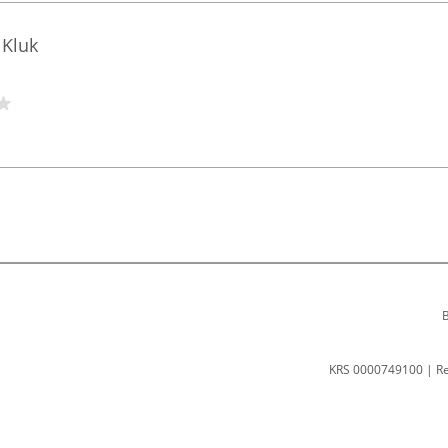
 Kluk
B
KRS 0000749100 | R