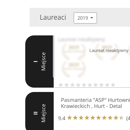
Laureaci
2019
Laureat nieaktywny
Laureat nieaktywny -
Miejsce
I
Pasmanteria "ASP" Hurtown
Krawieckich , Hurt - Detal
Miejsce
II
9.4
(