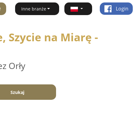
ę
Login
Inne branże
 Szycie na Miarę -
ez Orły
Szukaj