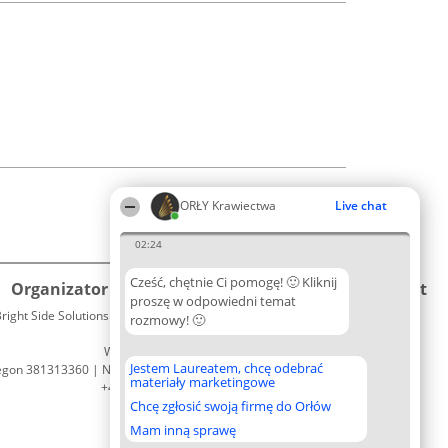
ORŁY Krawiectwa
Live chat
02:24
Cześć, chętnie Ci pomogę! 🙂 Kliknij
Organizator plebiscytu
Plebiscyt
Kontakt
proszę w odpowiedni temat
right Side Solutions sp. z o. o. sp. k.
Laureaci
rozmowy! 🙂
Kontakt
ul. Ruska 22
Lista
Wrocław 50-079
wszystkich
Jestem Laureatem, chcę odebrać
egon 381313360 | NIP 8943132676
Laureatów
materiały marketingowe
+48 508 492 400
Zasady
Chcę zgłosić swoją firmę do Orłów
Regulamin
Polityka
Mam inną sprawę
Prywatności