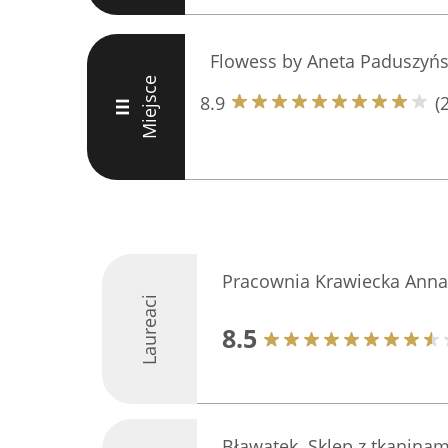
Flowess by Aneta Paduszyń
Miejsce
8.9
(
III
Pracownia Krawiecka Anna
Laureaci
8.5
Bławatek. Sklep z tkaninam