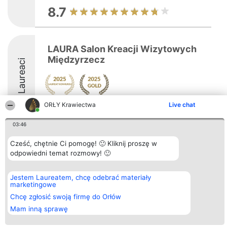
8.7
LAURA Salon Kreacji Wizytowych
Międzyrzecz
Laureaci
ORŁY Krawiectwa
Live chat
9.5
03:46
Cześć, chętnie Ci pomogę! 🙂 Kliknij proszę w
Organizator plebiscytu
Plebiscyt
Kontakt
odpowiedni temat rozmowy! 🙂
Bright Side Solutions sp. z o.
Laureaci
Kontakt
o. sp. k.
Lista
ul. Ruska 22
wszystkich
Wrocław 50-079
Laureatów
Jestem Laureatem, chcę odebrać materiały
KRS 0000749100 | Regon
Zasady
marketingowe
381313360 | NIP 8943132676
Regulamin
Chcę zgłosić swoją firmę do Orłów
+48 508 492 400
Polityka
Prywatności
Mam inną sprawę