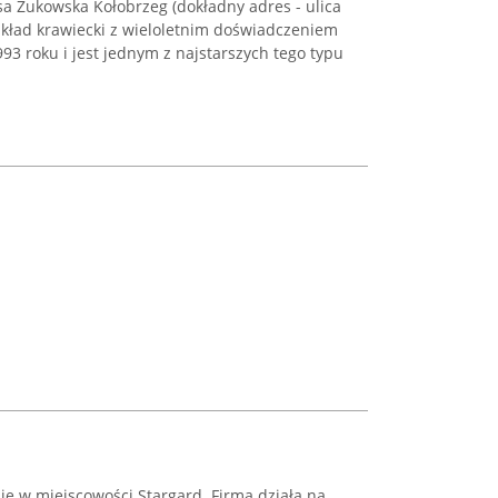
sa Żukowska Kołobrzeg (dokładny adres - ulica
akład krawiecki z wieloletnim doświadczeniem
3 roku i jest jednym z najstarszych tego typu
ię w miejscowości Stargard. Firma działa na