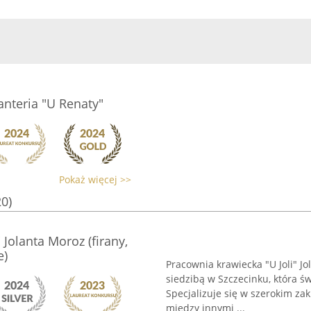
anteria "U Renaty"
Pokaż więcej >>
20)
 Jolanta Moroz (firany,
e)
Pracownia krawiecka "U Joli" J
siedzibą w Szczecinku, która ś
Specjalizuje się w szerokim za
między innymi ...