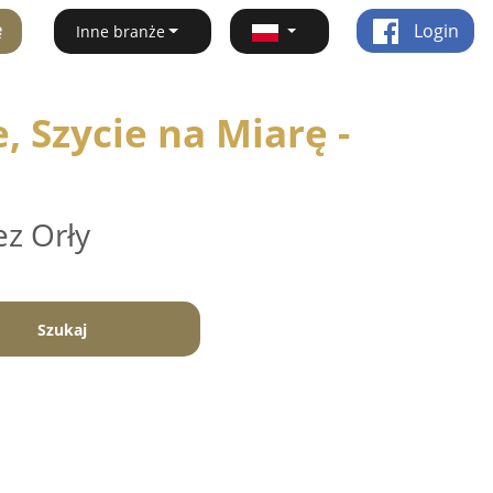
ę
Login
Inne branże
 Szycie na Miarę -
ez Orły
Szukaj