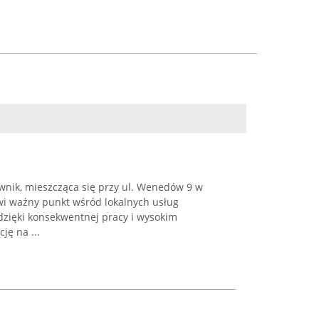
nik, mieszcząca się przy ul. Wenedów 9 w
owi ważny punkt wśród lokalnych usług
dzięki konsekwentnej pracy i wysokim
ję na ...