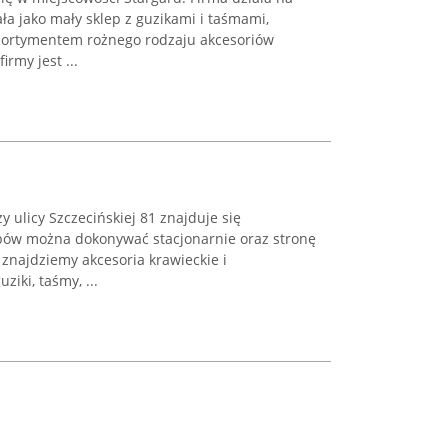
ła jako mały sklep z guzikami i taśmami,
sortymentem rożnego rodzaju akcesoriów
rmy jest ...
 ulicy Szczecińskiej 81 znajduje się
pów można dokonywać stacjonarnie oraz stronę
 znajdziemy akcesoria krawieckie i
ziki, taśmy, ...