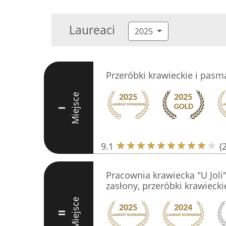
Laureaci
2025
Przeróbki krawieckie i pasm
Miejsce
I
9.1
(
Pracownia krawiecka "U Joli"
zasłony, przeróbki krawiecki
Miejsce
II