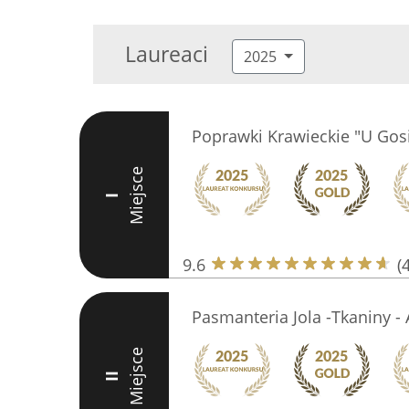
Laureaci
2025
Poprawki Krawieckie "U Gos
Miejsce
I
9.6
(
Pasmanteria Jola -Tkaniny - 
Miejsce
II