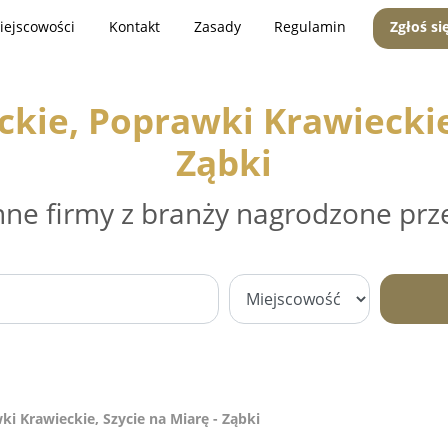
iejscowości
Kontakt
Zasady
Regulamin
Zgłoś si
kie, Poprawki Krawieckie,
Ząbki
nne firmy z branży nagrodzone prz
i Krawieckie, Szycie na Miarę - Ząbki