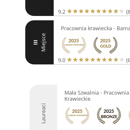
9.2
(
Pracownia krawiecka - Bam
Miejsce
III
9.0
(
Mała Szwalnia - Pracownia
Krawieckie
Laureaci