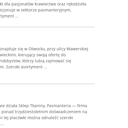
t dla pasjonatów krawiectwa oraz rękodzieła
nkcjonuje w sektorze pasmanteryjnym,
tyment ...
najduje się w Otwocku, przy ulicy Wawerskiej
awieckimi, kierujący swoją ofertę do
hobbystów, którzy lubią zajmować się
. Szeroki asortyment ...
ie działa Sklep Tkaniny, Pasmanteria — firma
ę ponad trzydziestoletnim doświadczeniem na
i tej placówki można odnaleźć szeroki
..