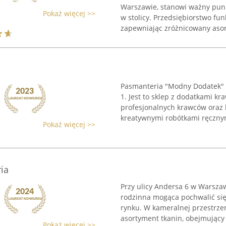
Warszawie, stanowi ważny punk
Pokaż więcej >>
w stolicy. Przedsiębiorstwo fu
zapewniając zróżnicowany asor
Pasmanteria "Modny Dodatek" z
1. Jest to sklep z dodatkami kr
profesjonalnych krawców oraz 
kreatywnymi robótkami ręcznymi
Pokaż więcej >>
ia
Przy ulicy Andersa 6 w Warszaw
rodzinna mogąca pochwalić si
rynku. W kameralnej przestrzen
asortyment tkanin, obejmujący .
Pokaż więcej >>