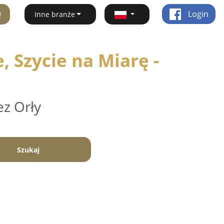
ę
Login
Inne branże
 Szycie na Miarę -
ez Orły
Szukaj