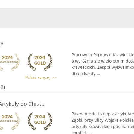
i"
Pracownia Poprawki Krawieckie
8 wyróżnia się wieloletnim do
krawieckich. Zespół wykwalif
dba o każdy ...
Pokaż więcej >>
42)
Artykuły do Chrztu
Pasmanteria i sklep z artykuła
Ząbki, przy ulicy Wojska Polski
artykuły krawieckie i pasmantery
koraliki. ...