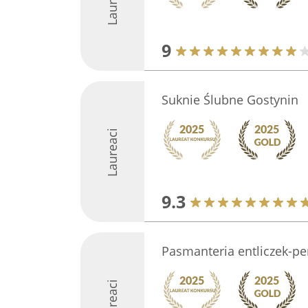
Laureaci
9
Suknie Ślubne Gostynin
Laureaci
9.3
Pasmanteria entliczek-pen
Laureaci