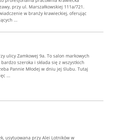
 to profesjonalna pracownia krawiecka
awy, przy ul. Marszałkowskiej 111a/721.
wiadczenie w branży krawieckiej, oferując
ących ...
rzy ulicy Zamkowej 9a. To salon markowych
 bardzo szeroka i składa się z wszystkich
eba Pannie Młodej w dniu jej ślubu. Tutaj
ęc ...
ek, usytuowana przy Alei Lotników w