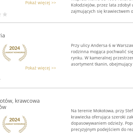
Pokaż więcej >>
Kołodziejów, przez lata zdobył
zajmujących się krawiectwem or
ia
Przy ulicy Andersa 6 w Warszaw
rodzinna mogąca pochwalić si
rynku. W kameralnej przestrzen
asortyment tkanin, obejmujący .
Pokaż więcej >>
kotów, krawcowa
tów
Na terenie Mokotowa, przy Stefa
krawiecka oferująca szeroki za
dopasowywaniem odzieży. Popr
precyzyjnym podejściem do rea