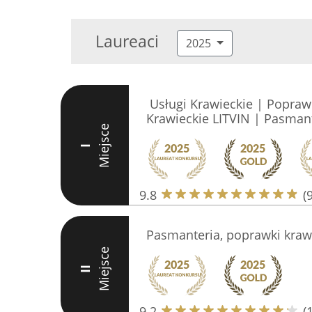
Laureaci
2025
️ Usługi Krawieckie | Popraw
Krawieckie LITVIN | Pasman
Miejsce
I
9.8
(
Pasmanteria, poprawki kraw
Miejsce
II
9.2
(