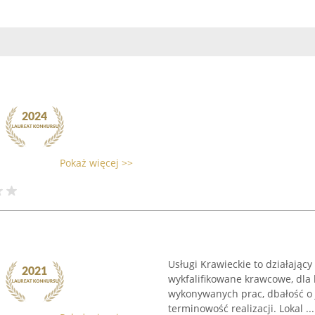
Pokaż więcej >>
Usługi Krawieckie to działający
wykfalifikowane krawcowe, dla 
wykonywanych prac, dbałość o j
terminowość realizacji. Lokal ...