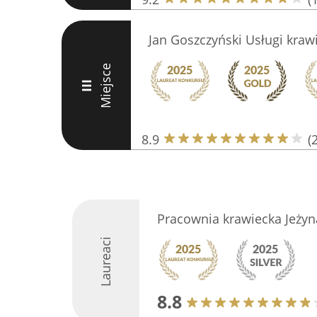
Jan Goszczyński Usługi kraw
Miejsce
III
8.9
(
Pracownia krawiecka Jeżyn
Laureaci
8.8