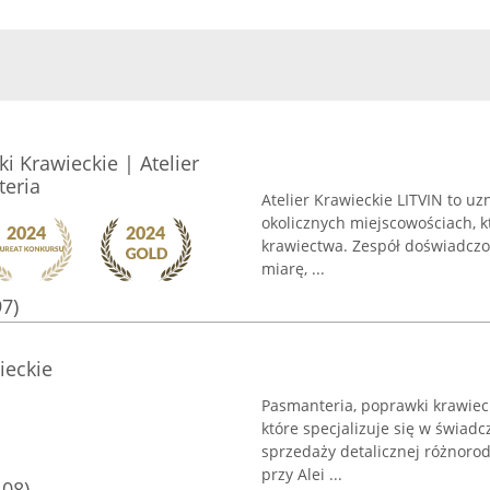
ki Krawieckie | Atelier
teria
Atelier Krawieckie LITVIN to u
okolicznych miejscowościach, k
krawiectwa. Zespół doświadczon
miarę, ...
97)
ieckie
Pasmanteria, poprawki krawiec
które specjalizuje się w świad
sprzedaży detalicznej różnoro
przy Alei ...
108)