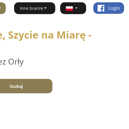
ę
Login
Inne branże
 Szycie na Miarę -
ez Orły
Szukaj