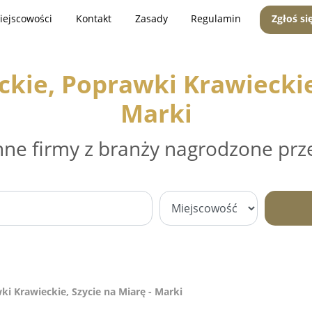
iejscowości
Kontakt
Zasady
Regulamin
Zgłoś si
kie, Poprawki Krawieckie,
Marki
nne firmy z branży nagrodzone prz
i Krawieckie, Szycie na Miarę - Marki