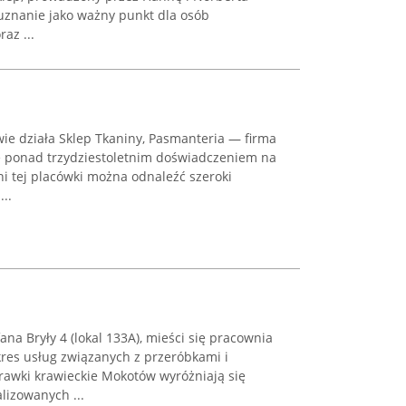
 uznanie jako ważny punkt dla osób
az ...
ie działa Sklep Tkaniny, Pasmanteria — firma
ę ponad trzydziestoletnim doświadczeniem na
i tej placówki można odnaleźć szeroki
..
na Bryły 4 (lokal 133A), mieści się pracownia
kres usług związanych z przeróbkami i
awki krawieckie Mokotów wyróżniają się
lizowanych ...