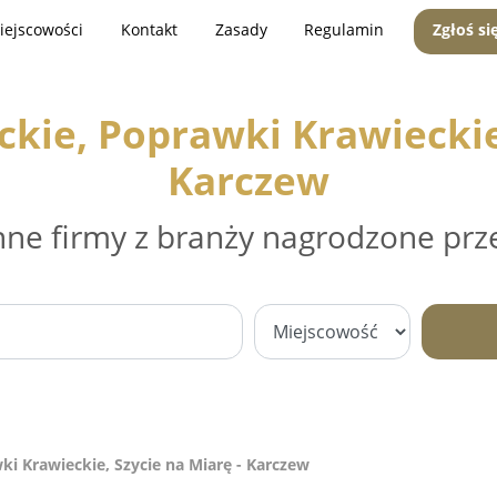
iejscowości
Kontakt
Zasady
Regulamin
Zgłoś si
kie, Poprawki Krawieckie,
Karczew
nne firmy z branży nagrodzone prz
i Krawieckie, Szycie na Miarę - Karczew