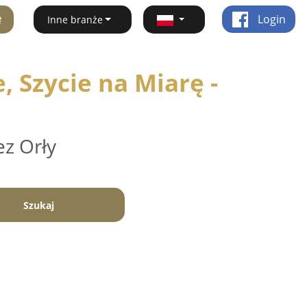
ę
Login
Inne branże
 Szycie na Miarę -
ez Orły
Szukaj