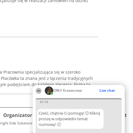
cjalizuje się w realizacji zamówień na odzież
a Pracownia specjalizująca się w szeroko
 Placówka ta znana jest z łączenia tradycyjnych
ym podejściem do każdego zlecenia. Firma ta
ORŁY Krawiectwa
Live chat
01:14
Cześć, chętnie Ci pomogę! 🙂 Kliknij
Organizator plebiscytu
Plebiscyt
Kontakt
proszę w odpowiedni temat
right Side Solutions sp. z o. o. sp. k.
Laureaci
rozmowy! 🙂
Kontakt
ul. Ruska 22
Lista