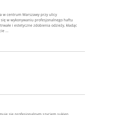
na w centrum Warszawy przy ulicy
a się w wykonywaniu profesjonalnego haftu
rwałe i estetyczne zdobienia odzieży, kładąc
e ...
muje się profesjonalnym szyciem sukien