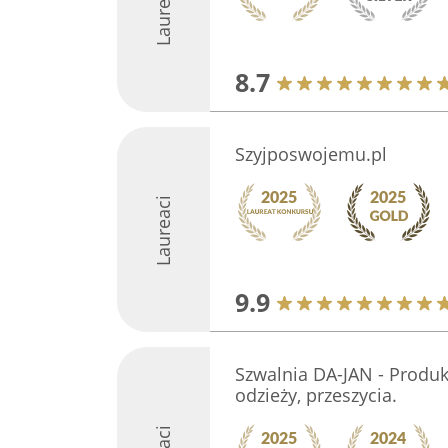
Laureaci
8.7
Szyjposwojemu.pl
Laureaci
9.9
Szwalnia DA-JAN - Produkc
odzieży, przeszycia.