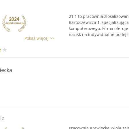
21i1 to pracownia zlokalizowa
Bartoszewicza 1, specjalizując
komputerowego. Firma oferuje t
nacisk na indywidualne podejści
Pokaż więcej >>
iecka
la
Pracownia Krawiecka Wiola zaj