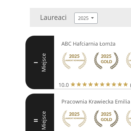
Laureaci
2025
ABC Hafciarnia Łomża
Miejsce
I
10.0
Pracownia Krawiecka Emilia
Miejsce
II