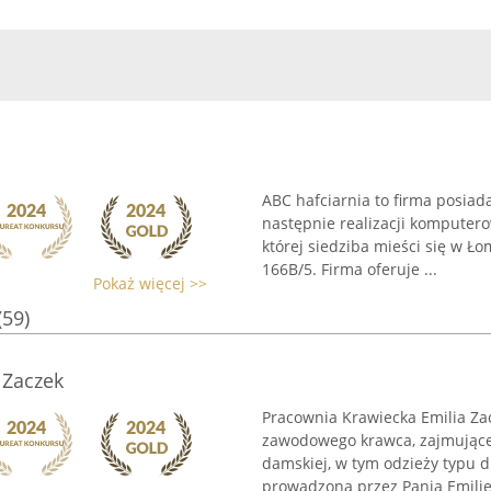
ABC hafciarnia to firma posiad
następnie realizacji komputer
której siedziba mieści się w Ł
166B/5. Firma oferuje ...
Pokaż więcej >>
(59)
 Zaczek
Pracownia Krawiecka Emilia Zac
zawodowego krawca, zajmującego
damskiej, w tym odzieży typu d
prowadzona przez Panią Emilię 