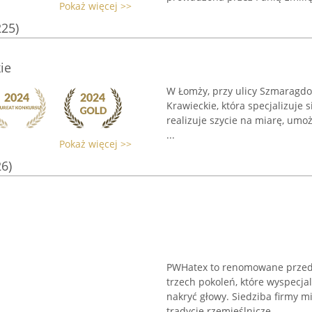
Pokaż więcej >>
225)
ie
W Łomży, przy ulicy Szmaragdo
Krawieckie, która specjalizuje 
realizuje szycie na miarę, umo
...
Pokaż więcej >>
26)
PWHatex to renomowane przedsi
trzech pokoleń, które wyspecj
nakryć głowy. Siedziba firmy mi
tradycje rzemieślnicze, ...