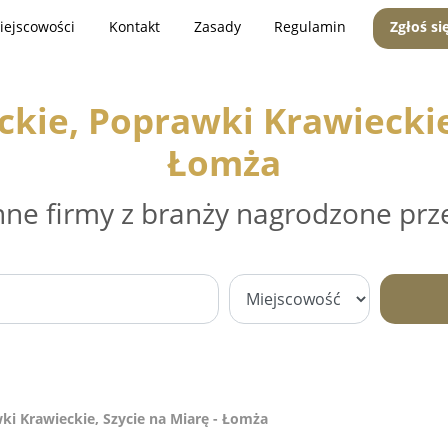
iejscowości
Kontakt
Zasady
Regulamin
Zgłoś si
kie, Poprawki Krawieckie,
Łomża
nne firmy z branży nagrodzone prz
ki Krawieckie, Szycie na Miarę - Łomża