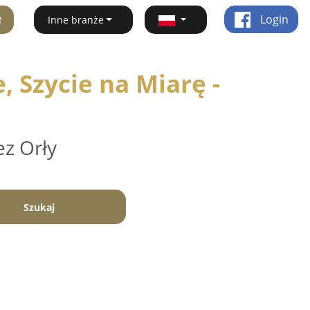
ę
Login
Inne branże
 Szycie na Miarę -
ez Orły
Szukaj