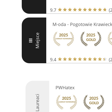
9.7
(
M-oda - Pogotowie Krawieck
Miejsce
III
9.4
(
PWHatex
Laureaci