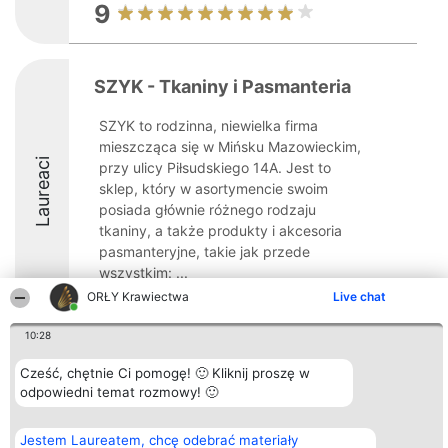
9
SZYK - Tkaniny i Pasmanteria
SZYK to rodzinna, niewielka firma
mieszcząca się w Mińsku Mazowieckim,
Laureaci
przy ulicy Piłsudskiego 14A. Jest to
sklep, który w asortymencie swoim
posiada głównie różnego rodzaju
tkaniny, a także produkty i akcesoria
pasmanteryjne, takie jak przede
wszystkim: ...
ORŁY Krawiectwa
Live chat
9.6
10:28
Cześć, chętnie Ci pomogę! 🙂 Kliknij proszę w
Organizator plebiscytu
Plebiscyt
Kontakt
odpowiedni temat rozmowy! 🙂
Bright Side Solutions sp. z o.
Laureaci
Kontakt
o. sp. k.
Lista
ul. Ruska 22
wszystkich
Jestem Laureatem, chcę odebrać materiały
Wrocław 50-079
Laureatów