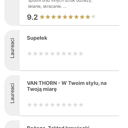
spodni oraz innych sztuk odzieży,
łatanie, skracanie. ...
9.2
Supełek
Laureaci
VAN THORN - W Twoim stylu, na
Laureaci
Twoją miarę