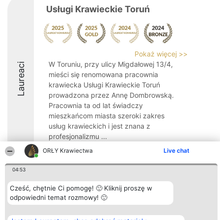
Usługi Krawieckie Toruń
Pokaż więcej >>
W Toruniu, przy ulicy Migdałowej 13/4,
Laureaci
mieści się renomowana pracownia
krawiecka Usługi Krawieckie Toruń
prowadzona przez Annę Dombrowską.
Pracownia ta od lat świadczy
mieszkańcom miasta szeroki zakres
usług krawieckich i jest znana z
profesjonalizmu ...
ORŁY Krawiectwa
Live chat
9.4
04:53
Cześć, chętnie Ci pomogę! 🙂 Kliknij proszę w
Organizator plebiscytu
Plebiscyt
Kontakt
Bright Side Solutions sp. z o.
odpowiedni temat rozmowy! 🙂
Laureaci
Kontakt
o. sp. k.
Lista
ul. Ruska 22
wszystkich
Wrocław 50-079
Laureatów