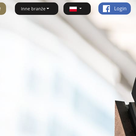
ę
Login
Inne branże