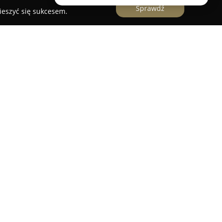
Sprawdź
ieszyć się sukcesem.
awiecka
ka
zlokalizowana w Kielcach zalicza się do
ym rynku krawieckim, świadcząc kompleksowe
ych klientów. Od lat firma skupia się na
wym oraz realizacji profesjonalnych poprawek
 szycie zgodne z indywidualnymi zamówieniami.
leży także projektowanie i wykonywanie sukien
ść kompetencji oraz dbałość o detale.
ę uznaniem za wysoki poziom profesjonalizmu
 potrzeb klienta. Zyskała pozytywną opinię dzięki
, co wielokrotnie zauważane jest w opiniach