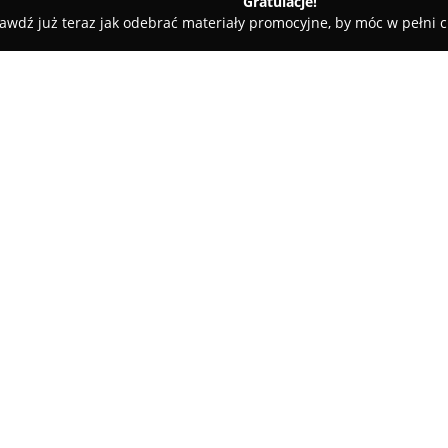
Gratulacje!
awdź już teraz jak odebrać materiały promocyjne, by móc w pełni c
 Krawieckie, Szycie na Miarę - Kielce
Modownia Pracownia Kr
O firmie:
Modownia Pracownia Krawiec
cenionych pracowni na lokaln
usługi skierowane do wymagając
precyzyjnym krawiectwie miaro
Pokaż więcej >>
odzieżowych, oferując również
Do zakresu jej działalności na
ślubnych, co podkreśla szeroko
Pracownia Modownia cieszy si
oraz indywidualne podejście do
rzetelnemu wykonywaniu zleceń