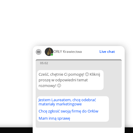
ORŁY Krawiectwa
Live chat
05:02
Cześć, chętnie Ci pomogę! 🙂 Kliknij
proszę w odpowiedni temat
rozmowy! 🙂
Jestem Laureatem, chcę odebrać
materiały marketingowe
Chcę zgłosić swoją firmę do Orłów
Mam inną sprawę