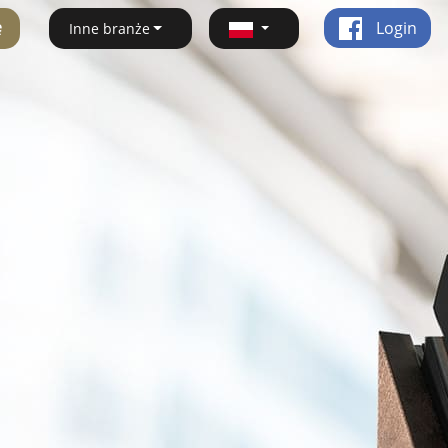
ę
Login
Inne branże