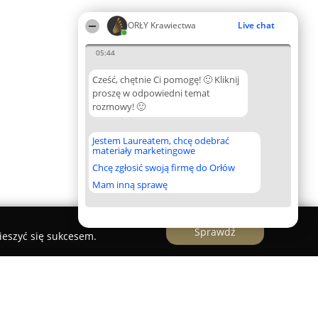
ORŁY Krawiectwa
Live chat
05:44
Cześć, chętnie Ci pomogę! 🙂 Kliknij
proszę w odpowiedni temat
rozmowy! 🙂
Jestem Laureatem, chcę odebrać
materiały marketingowe
Chcę zgłosić swoją firmę do Orłów
Mam inną sprawę
Sprawdź
ieszyć się sukcesem.
arbary"