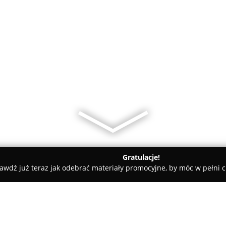
Gratulacje!
awdź już teraz jak odebrać materiały promocyjne, by móc w pełni c
 Krawieckie, Szycie na Miarę - Wrocław
Usługi Krawieckie "u B