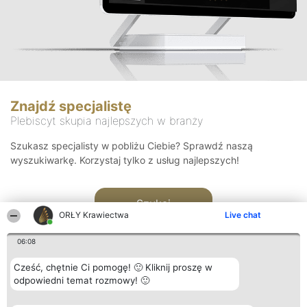
Znajdź specjalistę
Plebiscyt skupia najlepszych w branży
Szukasz specjalisty w pobliżu Ciebie? Sprawdź naszą
wyszukiwarkę. Korzystaj tylko z usług najlepszych!
Szukaj
ORŁY Krawiectwa
Live chat
06:08
Cześć, chętnie Ci pomogę! 🙂 Kliknij proszę w
odpowiedni temat rozmowy! 🙂
Organizator plebiscytu
Plebiscyt
Kontakt