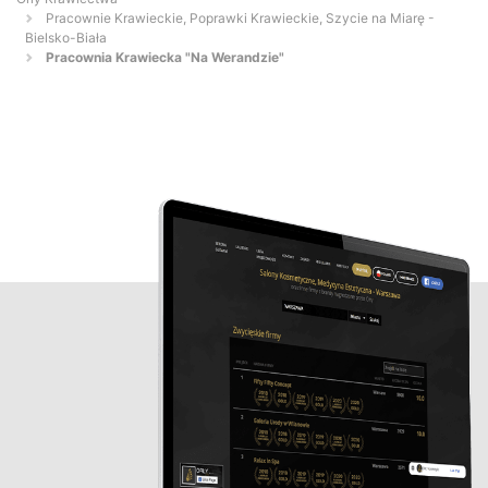
Pracownie Krawieckie, Poprawki Krawieckie, Szycie na Miarę -
Bielsko-Biała
Pracownia Krawiecka "Na Werandzie"