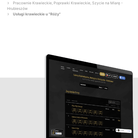
Pracownie Krawieckie, Poprawki Krawieckie, Szycie na Miarę -
Hrubieszów
Usługi krawieckie u "Róży"