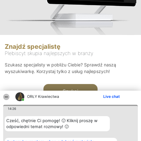
Znajdź specjalistę
Plebiscyt skupia najlepszych w branży
Szukasz specjalisty w pobliżu Ciebie? Sprawdź naszą
wyszukiwarkę. Korzystaj tylko z usług najlepszych!
Szukaj
ORŁY Krawiectwa
Live chat
14:26
Cześć, chętnie Ci pomogę! 🙂 Kliknij proszę w
odpowiedni temat rozmowy! 🙂
Organizator plebiscytu
Plebiscyt
Kontakt