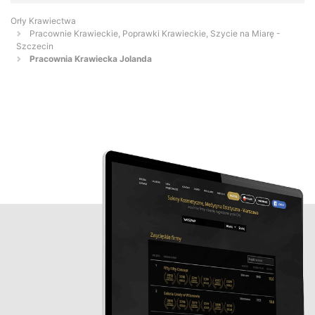
Orły Krawiectwa
Pracownie Krawieckie, Poprawki Krawieckie, Szycie na Miarę -
Szczecin
Pracownia Krawiecka Jolanda