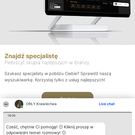
Znajdź specjalistę
Plebiscyt skupia najlepszych w branży
Szukasz specjalisty w pobliżu Ciebie? Sprawdź naszą
wyszukiwarkę. Korzystaj tylko z usług najlepszych!
Szukaj
ORŁY Krawiectwa
Live chat
18:00
Cześć, chętnie Ci pomogę! 🙂 Kliknij proszę w
odpowiedni temat rozmowy! 🙂