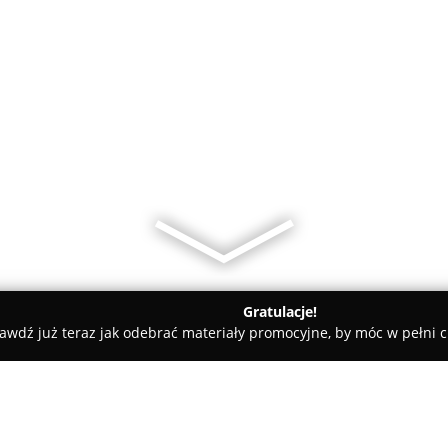
Gratulacje!
awdź już teraz jak odebrać materiały promocyjne, by móc w pełni c
 Krawieckie, Szycie na Miarę - Jarocin
Pracownia Krawiecka Ola