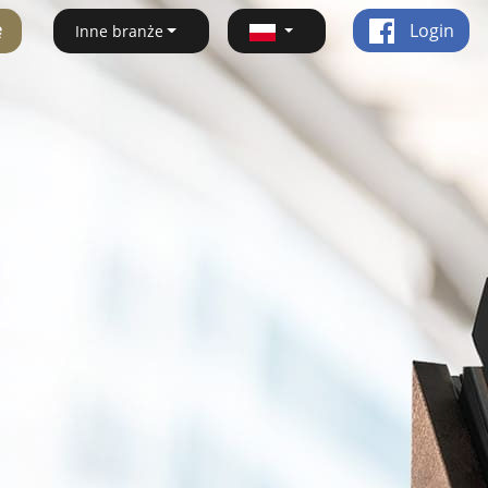
ę
Login
Inne branże