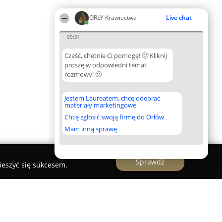
ORŁY Krawiectwa
Live chat
00:51
Cześć, chętnie Ci pomogę! 🙂 Kliknij
proszę w odpowiedni temat
rozmowy! 🙂
Jestem Laureatem, chcę odebrać
materiały marketingowe
Chcę zgłosić swoją firmę do Orłów
Mam inną sprawę
Sprawdź
ieszyć się sukcesem.
 Tomalka - Jarocin