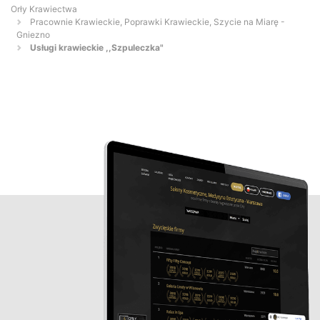
Orły Krawiectwa
Pracownie Krawieckie, Poprawki Krawieckie, Szycie na Miarę -
Gniezno
Usługi krawieckie ,,Szpuleczka"