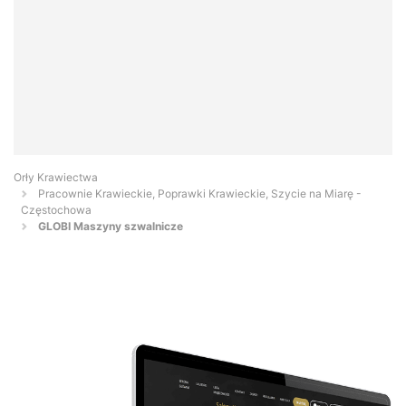
Orły Krawiectwa
Pracownie Krawieckie, Poprawki Krawieckie, Szycie na Miarę -
Częstochowa
GLOBI Maszyny szwalnicze