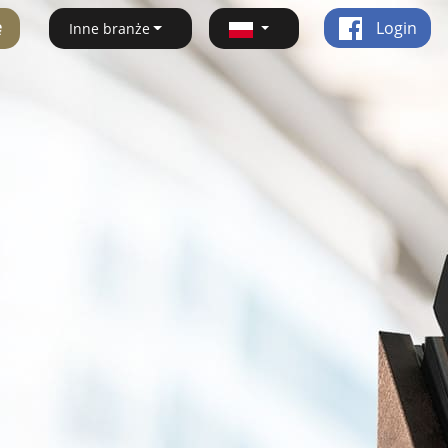
ę
Login
Inne branże