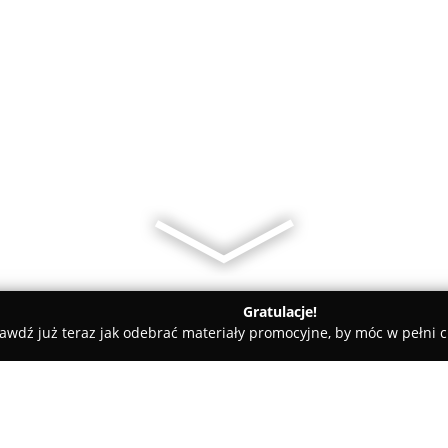
Gratulacje!
awdź już teraz jak odebrać materiały promocyjne, by móc w pełni c
 Krawieckie, Szycie na Miarę - Rzeszów
Krawcowa Dopasuje |