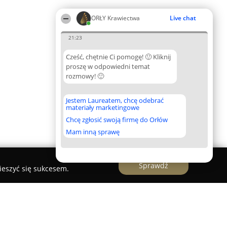
ORŁY Krawiectwa
Live chat
21:23
Cześć, chętnie Ci pomogę! 🙂 Kliknij
proszę w odpowiedni temat
rozmowy! 🙂
Jestem Laureatem, chcę odebrać
materiały marketingowe
Chcę zgłosić swoją firmę do Orłów
Mam inną sprawę
Sprawdź
ieszyć się sukcesem.
 Krawcowa Rzeszów