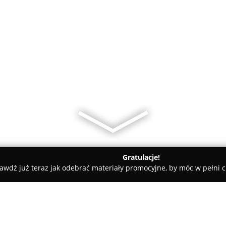
Gratulacje!
awdź już teraz jak odebrać materiały promocyjne, by móc w pełni c
 Krawieckie, Szycie na Miarę - Rzeszów
Stroje Ludowe MISS