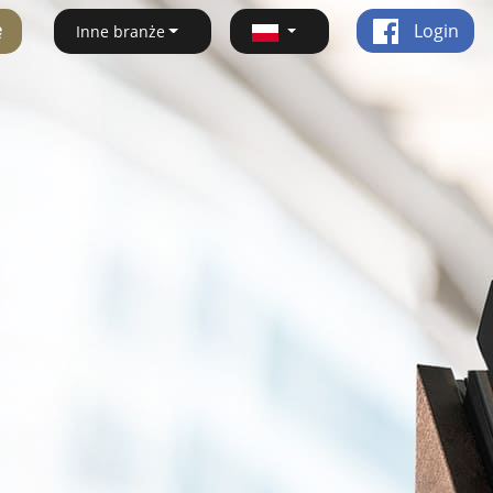
ę
Login
Inne branże