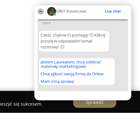
ORŁY Krawiectwa
Live chat
19:17
Cześć, chętnie Ci pomogę! 🙂 Kliknij
proszę w odpowiedni temat
rozmowy! 🙂
Jestem Laureatem, chcę odebrać
materiały marketingowe
Chcę zgłosić swoją firmę do Orłów
Mam inną sprawę
Sprawdź
ieszyć się sukcesem.