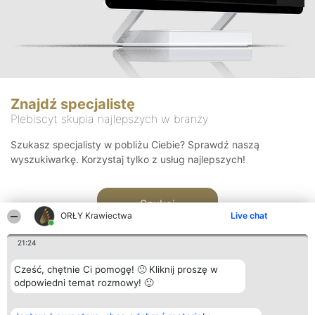
Znajdź specjalistę
Plebiscyt skupia najlepszych w branży
Szukasz specjalisty w pobliżu Ciebie? Sprawdź naszą
wyszukiwarkę. Korzystaj tylko z usług najlepszych!
Szukaj
ORŁY Krawiectwa
Live chat
21:24
Cześć, chętnie Ci pomogę! 🙂 Kliknij proszę w
odpowiedni temat rozmowy! 🙂
Organizator plebiscytu
Plebiscyt
Kontakt