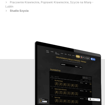
Pracownie Krawieckie, Poprawki Krawieckie, Szycie na Miarę -
Lublin
Studio Szycia