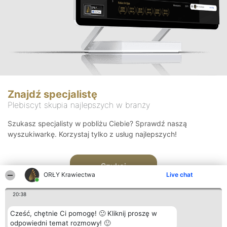
Znajdź specjalistę
Plebiscyt skupia najlepszych w branży
Szukasz specjalisty w pobliżu Ciebie? Sprawdź naszą
wyszukiwarkę. Korzystaj tylko z usług najlepszych!
Szukaj
ORŁY Krawiectwa
Live chat
20:38
Cześć, chętnie Ci pomogę! 🙂 Kliknij proszę w
odpowiedni temat rozmowy! 🙂