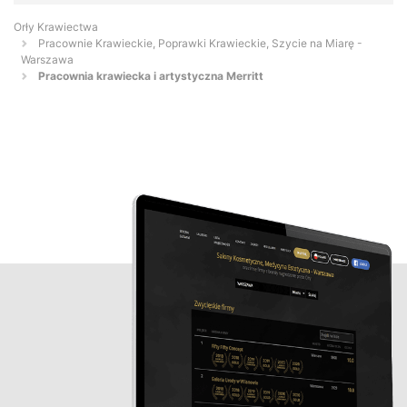
Orły Krawiectwa
Pracownie Krawieckie, Poprawki Krawieckie, Szycie na Miarę -
Warszawa
Pracownia krawiecka i artystyczna Merritt