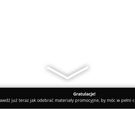
Gratulacje!
awdź już teraz jak odebrać materiały promocyjne, by móc w pełni c
 Krawieckie, Szycie na Miarę - Kozy
Komędera Dorota Pracown