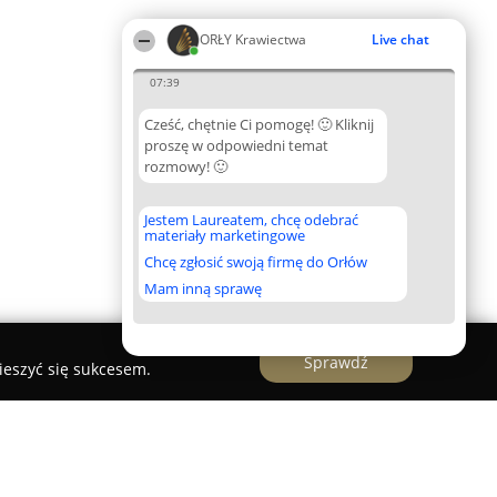
ORŁY Krawiectwa
Live chat
07:39
Cześć, chętnie Ci pomogę! 🙂 Kliknij
proszę w odpowiedni temat
rozmowy! 🙂
Jestem Laureatem, chcę odebrać
materiały marketingowe
Chcę zgłosić swoją firmę do Orłów
Mam inną sprawę
Sprawdź
ieszyć się sukcesem.
ia Krawiecka