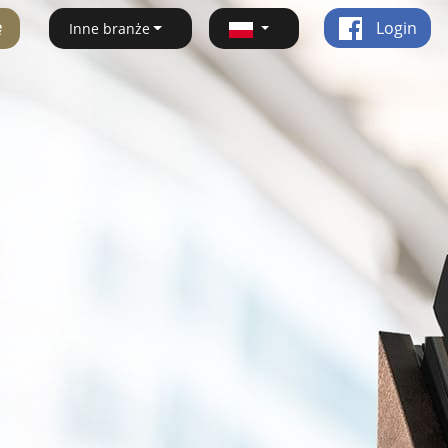
ę
Login
Inne branże