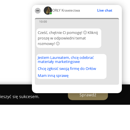
ORŁY Krawiectwa
Live chat
10:00
Cześć, chętnie Ci pomogę! 🙂 Kliknij
proszę w odpowiedni temat
rozmowy! 🙂
Jestem Laureatem, chcę odebrać
materiały marketingowe
Chcę zgłosić swoją firmę do Orłów
Mam inną sprawę
Sprawdź
ieszyć się sukcesem.
manteria