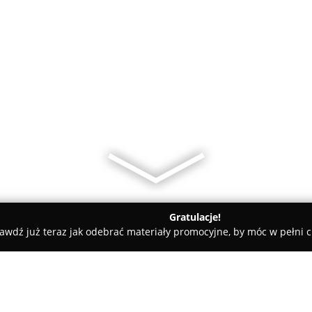
Gratulacje!
awdź już teraz jak odebrać materiały promocyjne, by móc w pełni c
 Krawieckie, Szycie na Miarę - Siemianowice Śląskie
Twoja Pas