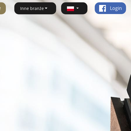
ę
Login
Inne branże