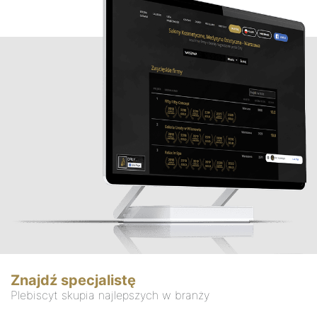
Znajdź specjalistę
Plebiscyt skupia najlepszych w branży