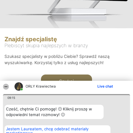
Znajdź specjalistę
Plebiscyt skupia najlepszych w branży
Szukasz specjalisty w pobliżu Ciebie? Sprawdź naszą
wyszukiwarkę. Korzystaj tylko z usług najlepszych!
Szukaj
ORŁY Krawiectwa
Live chat
09:15
Cześć, chętnie Ci pomogę! 🙂 Kliknij proszę w
odpowiedni temat rozmowy! 🙂
Organizator plebiscytu
Plebiscyt
Kontakt
Jestem Laureatem, chcę odebrać materiały
Bright Side Solutions sp. z o.
Laureaci
Kontakt