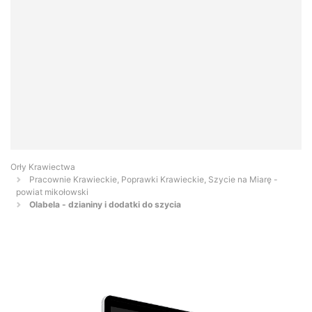
Orły Krawiectwa
Pracownie Krawieckie, Poprawki Krawieckie, Szycie na Miarę -
powiat mikołowski
Olabela - dzianiny i dodatki do szycia