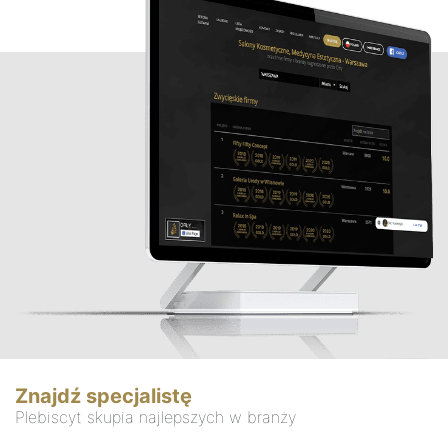
Znajdź specjalistę
Plebiscyt skupia najlepszych w branży