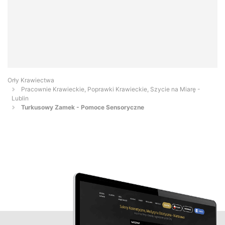
Orły Krawiectwa
Pracownie Krawieckie, Poprawki Krawieckie, Szycie na Miarę -
Lublin
Turkusowy Zamek - Pomoce Sensoryczne