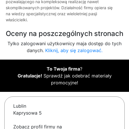
pozwalającego na kompleksową realizację nawet
skomplikowanych projektów. Działalność firmy opiera się
na wiedzy specjalistycznej oraz wieloletniej pasji
właścicielki.
Oceny na poszczególnych stronach
Tylko zalogowani użytkownicy maja dostęp do tych
danych.
Kliknij, aby się zalogować.
To Twoja firma
?
Gratulacje!
Sprawdź jak odebrać materiały
promocyjne!
Lublin
Kaprysowa 5
Zobacz profil firmy na