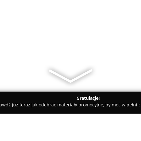
Gratulacje!
awdź już teraz jak odebrać materiały promocyjne, by móc w pełni c
 Krawieckie, Szycie na Miarę - Bielsko-Biała
UP LiLo