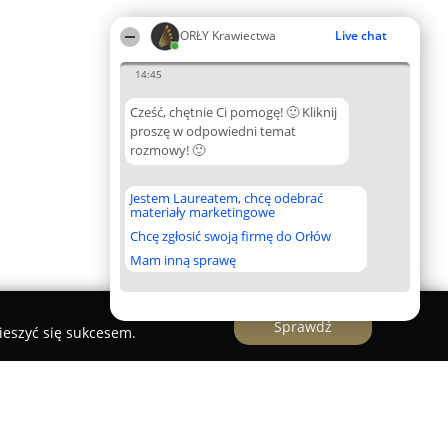
ORŁY Krawiectwa
Live chat
14:45
Cześć, chętnie Ci pomogę! 🙂 Kliknij
proszę w odpowiedni temat
rozmowy! 🙂
Jestem Laureatem, chcę odebrać
materiały marketingowe
Chcę zgłosić swoją firmę do Orłów
Mam inną sprawę
Sprawdź
ieszyć się sukcesem.