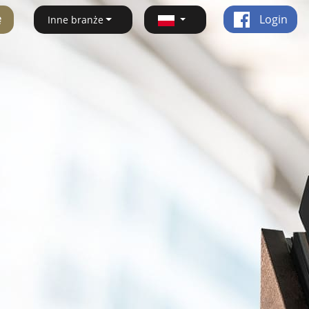
ę
Login
Inne branże