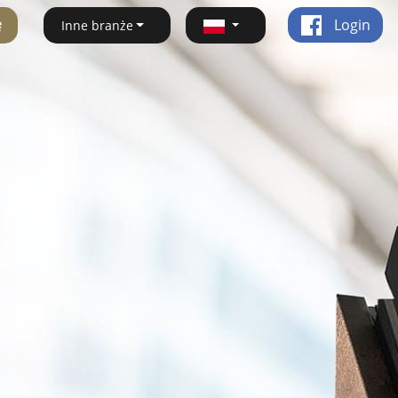
ę
Login
Inne branże