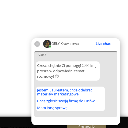
ORŁY Krawiectwa
Live chat
04:47
Cześć, chętnie Ci pomogę! 🙂 Kliknij
proszę w odpowiedni temat
rozmowy! 🙂
Jestem Laureatem, chcę odebrać
materiały marketingowe
Chcę zgłosić swoją firmę do Orłów
Mam inną sprawę
Sprawdź