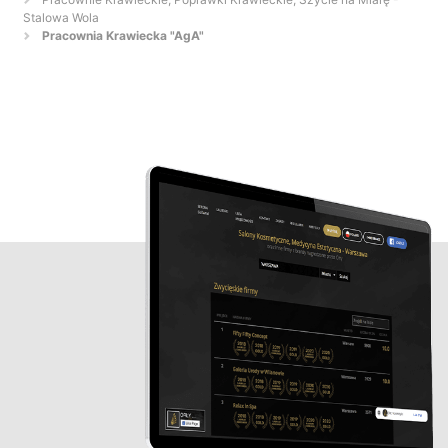
Stalowa Wola
Pracownia Krawiecka "AgA"