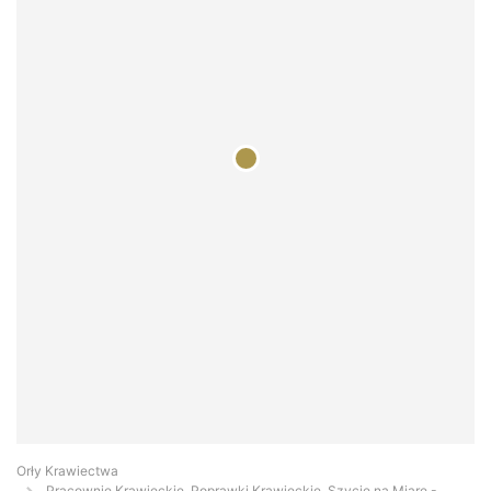
Orły Krawiectwa
Pracownie Krawieckie, Poprawki Krawieckie, Szycie na Miarę -