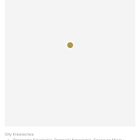
Orły Krawiectwa
Pracownie Krawieckie, Poprawki Krawieckie, Szycie na Miarę -