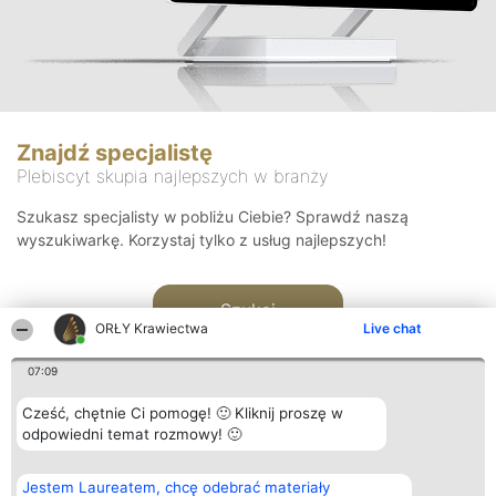
Znajdź specjalistę
Plebiscyt skupia najlepszych w branży
Szukasz specjalisty w pobliżu Ciebie? Sprawdź naszą
wyszukiwarkę. Korzystaj tylko z usług najlepszych!
Szukaj
ORŁY Krawiectwa
Live chat
07:09
Cześć, chętnie Ci pomogę! 🙂 Kliknij proszę w
odpowiedni temat rozmowy! 🙂
Organizator plebiscytu
Plebiscyt
Kontakt
Jestem Laureatem, chcę odebrać materiały
Bright Side Solutions sp. z o.
Laureaci
Kontakt