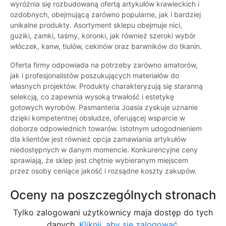
wyróżnia się rozbudowaną ofertą artykułów krawieckich i
ozdobnych, obejmującą zarówno popularne, jak i bardziej
unikalne produkty. Asortyment sklepu obejmuje nici,
guziki, zamki, taśmy, koronki, jak również szeroki wybór
włóczek, kanw, tiulów, cekinów oraz barwników do tkanin.
Oferta firmy odpowiada na potrzeby zarówno amatorów,
jak i profesjonalistów poszukujących materiałów do
własnych projektów. Produkty charakteryzują się staranną
selekcją, co zapewnia wysoką trwałość i estetykę
gotowych wyrobów. Pasmanteria Joasia zyskuje uznanie
dzięki kompetentnej obsłudze, oferującej wsparcie w
doborze odpowiednich towarów. Istotnym udogodnieniem
dla klientów jest również opcja zamawiania artykułów
niedostępnych w danym momencie. Konkurencyjne ceny
sprawiają, że sklep jest chętnie wybieranym miejscem
przez osoby ceniące jakość i rozsądne koszty zakupów.
Oceny na poszczególnych stronach
Tylko zalogowani użytkownicy maja dostęp do tych
danych.
Kliknij, aby się zalogować.