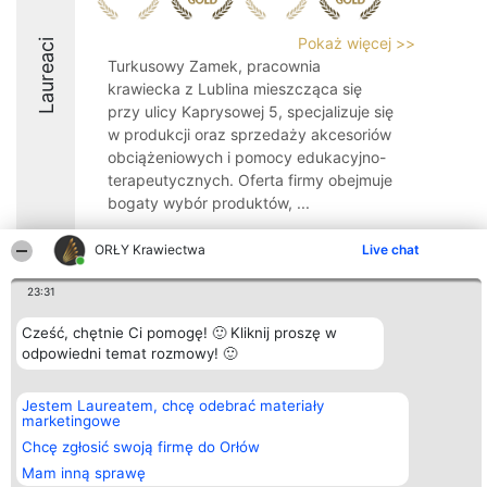
Pokaż więcej >>
Laureaci
Turkusowy Zamek, pracownia
krawiecka z Lublina mieszcząca się
przy ulicy Kaprysowej 5, specjalizuje się
w produkcji oraz sprzedaży akcesoriów
obciążeniowych i pomocy edukacyjno-
terapeutycznych. Oferta firmy obejmuje
bogaty wybór produktów, ...
9.6
ORŁY Krawiectwa
Live chat
23:31
Organizator plebiscytu
Plebiscyt
Kontakt
Cześć, chętnie Ci pomogę! 🙂 Kliknij proszę w
Bright Side Solutions sp. z o.
Laureaci
Kontakt
odpowiedni temat rozmowy! 🙂
o. sp. k.
Lista
ul. Ruska 22
wszystkich
Wrocław 50-079
Laureatów
KRS 0000749100 | Regon
Zasady
Jestem Laureatem, chcę odebrać materiały
381313360 | NIP 8943132676
Regulamin
marketingowe
+48 508 492 400
Polityka
Chcę zgłosić swoją firmę do Orłów
Prywatności
Mam inną sprawę