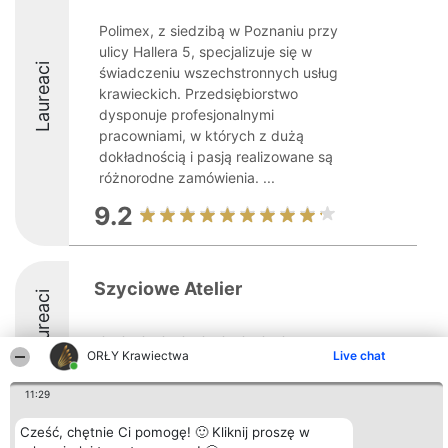
Polimex, z siedzibą w Poznaniu przy
ulicy Hallera 5, specjalizuje się w
Laureaci
świadczeniu wszechstronnych usług
krawieckich. Przedsiębiorstwo
dysponuje profesjonalnymi
pracowniami, w których z dużą
dokładnością i pasją realizowane są
różnorodne zamówienia. ...
9.2
Szyciowe Atelier
Laureaci
ORŁY Krawiectwa
Live chat
11:29
Cześć, chętnie Ci pomogę! 🙂 Kliknij proszę w
Organizator plebiscytu
Plebiscyt
Kontakt