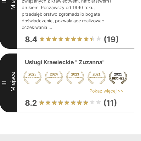
związanych z krawiectwem, hafciarstwem i
II
drukiem. Począwszy od 1990 roku,
przedsiębiorstwo zgromadziło bogate
doświadczenie, pozwalające realizować
oczekiwania ...
8.4
(19)
Usługi Krawieckie " Zuzanna"
Miejsce
III
Pokaż więcej >>
8.2
(11)